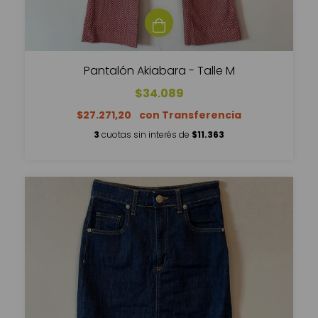
Pantalón Akiabara - Talle M
$34.089
$27.271,20
3
cuotas sin interés de
$11.363