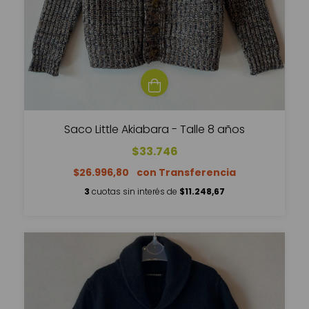
Saco Little Akiabara - Talle 8 años
$33.746
$26.996,80
3
cuotas sin interés de
$11.248,67