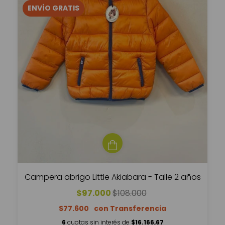
ENVÍO GRATIS
Campera abrigo Little Akiabara - Talle 2 años
$97.000
$108.000
$77.600
6
cuotas sin interés de
$16.166,67