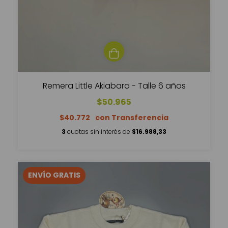
Remera Little Akiabara - Talle 6 años
$50.965
$40.772
3
cuotas sin interés de
$16.988,33
ENVÍO GRATIS