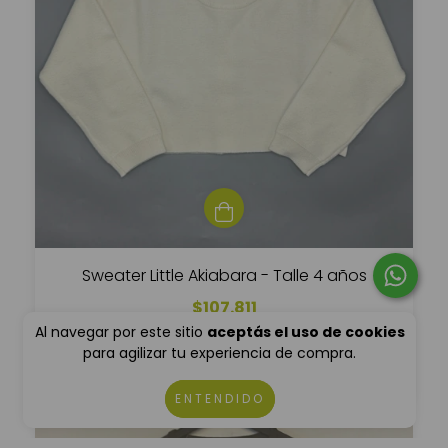
Sweater Little Akiabara - Talle 4 años
$107.811
Al navegar por este sitio
aceptás el uso de cookies
$86.248,80
para agilizar tu experiencia de compra.
6
cuotas sin interés de
$17.968,50
ENTENDIDO