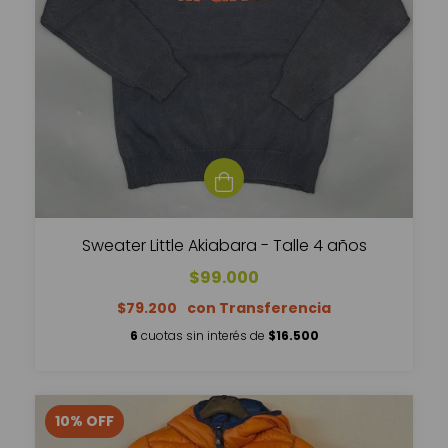
Sweater Little Akiabara - Talle 4 años
$99.000
$79.200
6
cuotas sin interés de
$16.500
10
%
OFF