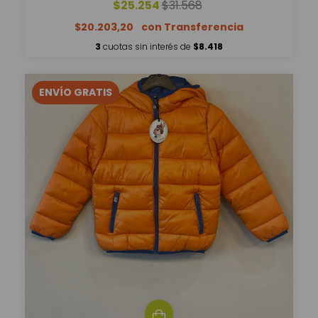
$25.254
$31.568
$20.203,20
3
cuotas sin interés de
$8.418
ENVÍO GRATIS