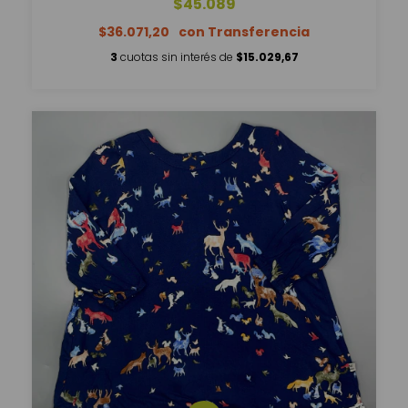
$45.089
$36.071,20
3
cuotas sin interés de
$15.029,67