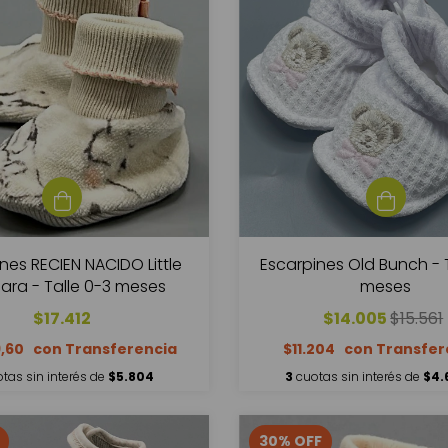
nes RECIEN NACIDO Little
Escarpines Old Bunch - 
ara - Talle 0-3 meses
meses
$17.412
$14.005
$15.561
9,60
$11.204
tas sin interés de
$5.804
3
cuotas sin interés de
$4.
30
%
OFF