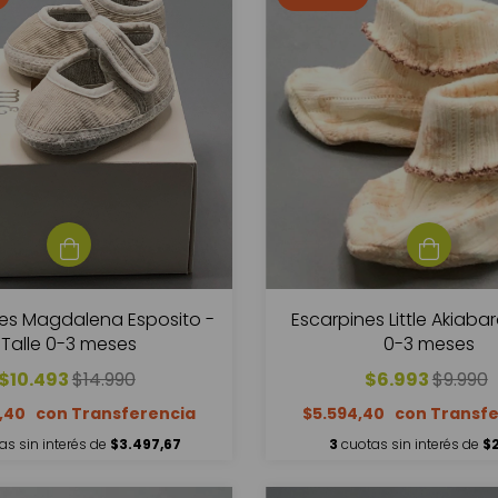
es Magdalena Esposito -
Escarpines Little Akiabar
Talle 0-3 meses
0-3 meses
$10.493
$14.990
$6.993
$9.990
4,40
$5.594,40
as sin interés de
$3.497,67
3
cuotas sin interés de
$2