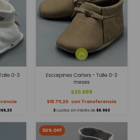
Talle 0-3
Escarpines Carters - Talle 0-3
meses
$20.889
$16.711,20
266,33
3
cuotas sin interés de
$6.963
30
%
OFF