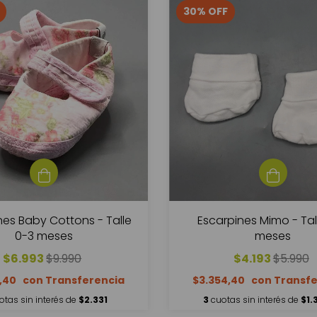
30
%
OFF
nes Baby Cottons - Talle
Escarpines Mimo - Tal
0-3 meses
meses
$6.993
$9.990
$4.193
$5.990
4,40
$3.354,40
otas sin interés de
$2.331
3
cuotas sin interés de
$1.