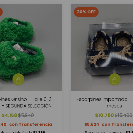
30
%
OFF
ines Grisino - Talle 0-3
Escarpines Importado - 
 - SEGUNDA SELECCIÓN
meses
$4.158
$5.940
$10.780
$15.400
6,40
$8.624
otas sin interés de
$1.386
3
cuotas sin interés de
$3.