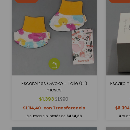
Escarpines Owoko - Talle 0-3
Escarpin
meses
$1.393
$1.990
$1.114,40
$8.39
3
cuotas sin interés de
$464,33
3
cuot