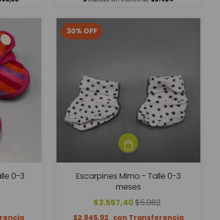
30
%
OFF
lle 0-3
Escarpines Mimo - Talle 0-3
meses
$3.557,40
$5.082
$2.845,92