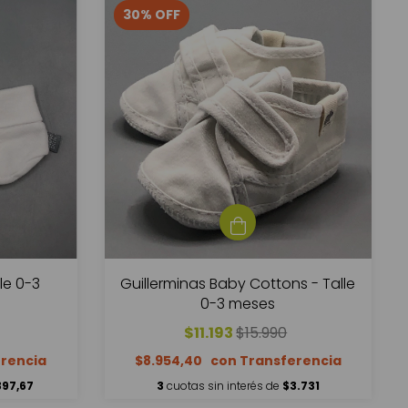
30
%
OFF
le 0-3
Guillerminas Baby Cottons - Talle
0-3 meses
$11.193
$15.990
$8.954,40
397,67
3
cuotas sin interés de
$3.731