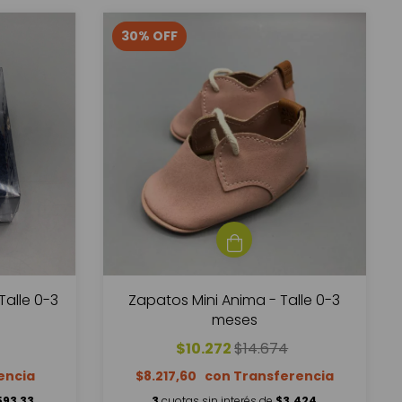
30
%
OFF
Talle 0-3
Zapatos Mini Anima - Talle 0-3
meses
$10.272
$14.674
$8.217,60
593,33
3
cuotas sin interés de
$3.424