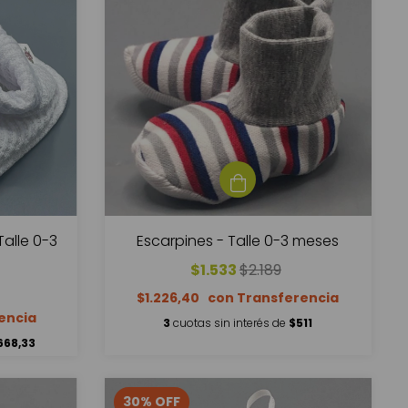
Talle 0-3
Escarpines - Talle 0-3 meses
$1.533
$2.189
$1.226,40
3
cuotas sin interés de
$511
668,33
30
%
OFF