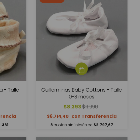
a - Talle
Guillerminas Baby Cottons - Talle
0-3 meses
$8.393
$11.990
$6.714,40
.331
3
cuotas sin interés de
$2.797,67