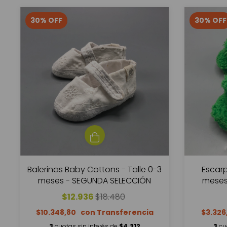
30
%
OFF
30
%
OFF
Balerinas Baby Cottons - Talle 0-3
Escarp
meses - SEGUNDA SELECCIÓN
meses
$12.936
$18.480
$10.348,80
$3.32
3
cuotas sin interés de
$4.312
3
cu