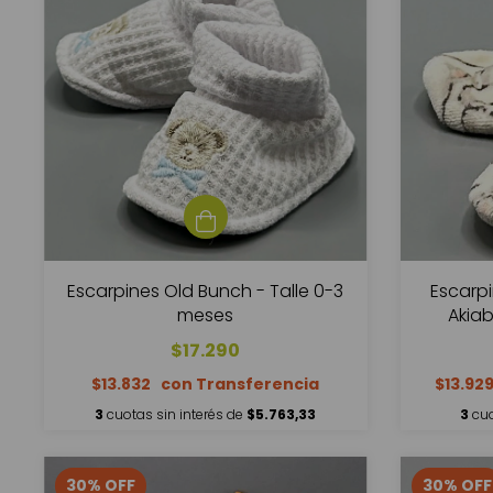
Escarpines Old Bunch - Talle 0-3
Escarpi
meses
Akiab
$17.290
$13.832
$13.92
3
cuotas sin interés de
$5.763,33
3
cuo
30
%
OFF
30
%
OFF