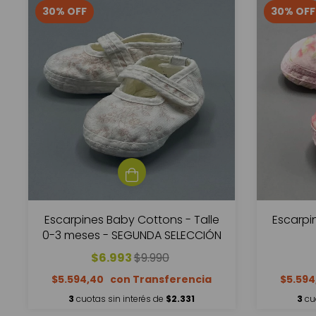
30
%
OFF
30
%
OFF
Escarpines Baby Cottons - Talle
Escarpi
0-3 meses - SEGUNDA SELECCIÓN
$6.993
$9.990
$5.594,40
$5.59
3
cuotas sin interés de
$2.331
3
cu