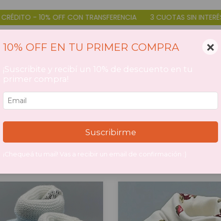
CON TRANSFERENCIA
3 CUOTAS SIN INTERÉS DÉBITO Y CRÉDITO 
×
10% OFF EN TU PRIMER COMPRA
¡Suscribite y recibí un 10% de descuento en tu
primer compra!
CATEGORIAS DE PRODUCTOS
>
COMPRAR POR TALLE/EDAD
>
TALLES CAL
Talle 0 - 3 meses
alle 0 - 3 mes
Suscribirme
¡Chequeá tu mail! Vas a recibir un email de confirmación :)