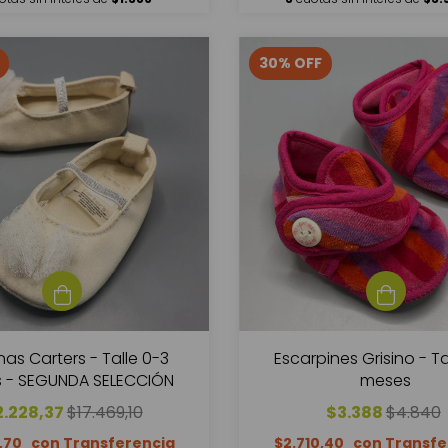
30
%
OFF
nas Carters - Talle 0-3
Escarpines Grisino - Ta
 - SEGUNDA SELECCIÓN
meses
2.228,37
$17.469,10
$3.388
$4.840
,70
$2.710,40