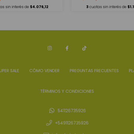
as sin interés de
$4.076,12
3
cuotas sin interés de
$1.
UPER SALE
CÓMO VENDER
PREGUNTAS FRECUENTES
PL
TÉRMINOS Y CONDICIONES
541126735926
+5491126735926