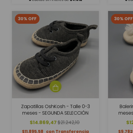
30
%
OFF
30
%
OFF
Zapatillas OshKosh - Talle 0-3
Baleri
meses - SEGUNDA SELECCIÓN
meses
$14.869,47
$21.242,10
$1
$11.895,58
$9.782