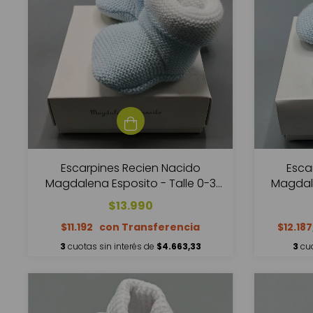
Escarpines Recien Nacido
Esca
Magdalena Esposito - Talle 0-3
Magdale
meses
$13.990
$11.192
$12.18
3
cuotas sin interés de
$4.663,33
3
cuo