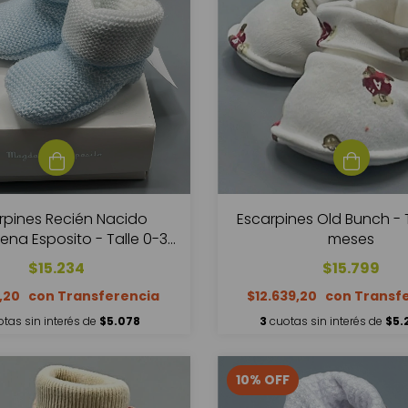
rpines Recién Nacido
Escarpines Old Bunch - 
na Esposito - Talle 0-3
meses
meses
$15.234
$15.799
7,20
$12.639,20
tas sin interés de
$5.078
3
cuotas sin interés de
$5.
10
%
OFF