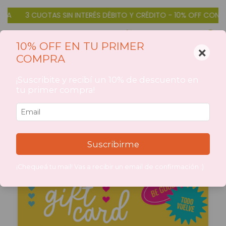
3 CUOTAS SIN INTERÉS DÉBITO Y CRÉDITO - 10% OFF CON TRAN
0
10% OFF EN TU PRIMER
×
COMPRA
Inicio
>
CATEGORIAS DE PRODUCTOS
>
GIFTCARD
GIFTCARD
¡Suscribite y recibí un 10% de descuento en
tu primer compra!
Filtrar
Suscribirme
¡Chequeá tu mail! Vas a recibir un email de confirmación :)