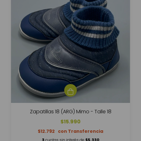
Zapatillas 18 (ARG) Mimo - Talle 18
$15.990
$12.792
3
cuotas sin interés de
$5.330