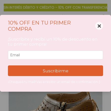
ÉDITO - 10% OFF CON TRANSFERENCIA
3 CUOTAS SIN INTERÉS D
0
10% OFF EN TU PRIMER
×
COMPRA
Inicio
>
CATEGORIAS DE PRODUCTOS
>
PRODUCTOS
>
¡Suscribite y recibí un 10% de descuento en
CALZADO
CALZADO
tu primer compra!
Filtrar
Suscribirme
¡Chequeá tu mail! Vas a recibir un email de confirmación :)