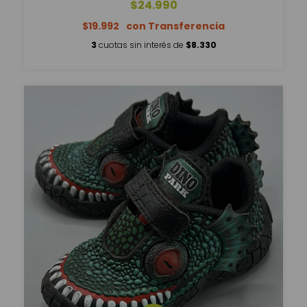
$24.990
$19.992
3
cuotas sin interés de
$8.330