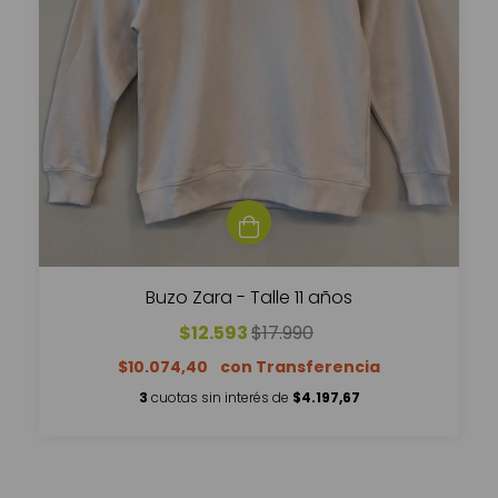
Buzo Zara - Talle 11 años
$12.593
$17.990
$10.074,40
3
cuotas sin interés de
$4.197,67