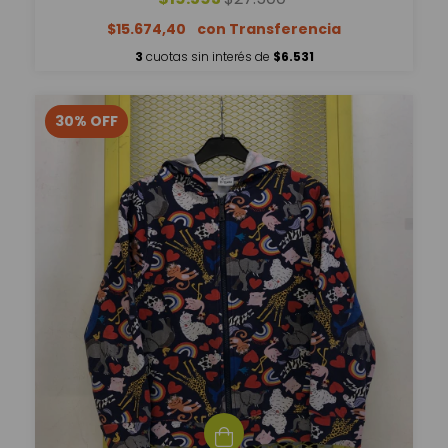
$15.674,40
3
cuotas sin interés de
$6.531
30
%
OFF