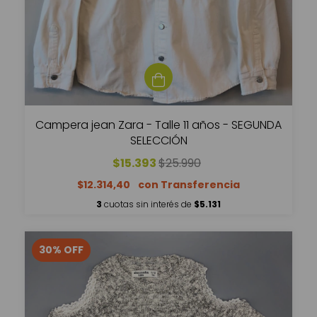
Campera jean Zara - Talle 11 años - SEGUNDA
SELECCIÓN
$15.393
$25.990
$12.314,40
3
cuotas sin interés de
$5.131
30
%
OFF