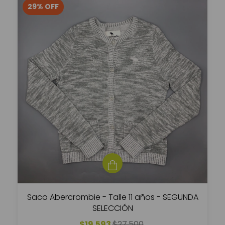
29
%
OFF
Saco Abercrombie - Talle 11 años - SEGUNDA
SELECCIÓN
$19.593
$27.500