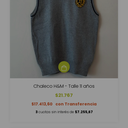
Chaleco H&M - Talle 11 años
$21.767
$17.413,60
3
cuotas sin interés de
$7.255,67