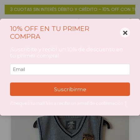
AS SIN INTERÉS DÉBITO Y CRÉDITO - 10% OFF CON TRANSFERENCI
0
10% OFF EN TU PRIMER
×
COMPRA
Inicio
>
CATEGORIAS DE PRODUCTOS
>
COMPRAR POR
¡Suscribite y recibí un 10% de descuento en
TALLE/EDAD
>
TALLES ROPA
>
11 años
>
ABRIGOS
ABRIGOS
tu primer compra!
Filtrar
Suscribirme
¡Chequeá tu mail! Vas a recibir un email de confirmación :)