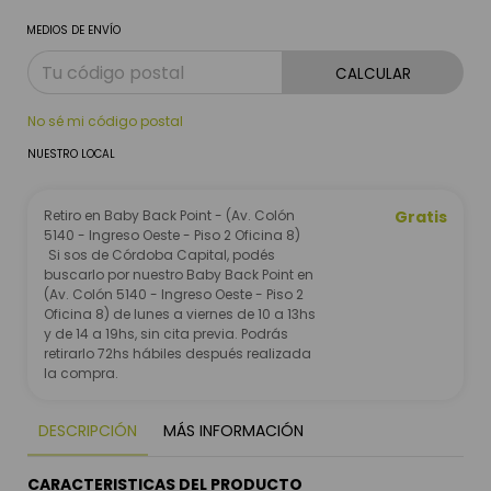
MEDIOS DE ENVÍO
CALCULAR
No sé mi código postal
NUESTRO LOCAL
Retiro en Baby Back Point - (Av. Colón
Gratis
5140 - Ingreso Oeste - Piso 2 Oficina 8)
Si sos de Córdoba Capital, podés
buscarlo por nuestro Baby Back Point en
(Av. Colón 5140 - Ingreso Oeste - Piso 2
Oficina 8) de lunes a viernes de 10 a 13hs
y de 14 a 19hs, sin cita previa. Podrás
retirarlo 72hs hábiles después realizada
la compra.
DESCRIPCIÓN
MÁS INFORMACIÓN
CARACTERISTICAS DEL PRODUCTO