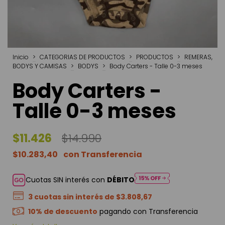
Inicio
>
CATEGORIAS DE PRODUCTOS
>
PRODUCTOS
>
REMERAS,
BODYS Y CAMISAS
>
BODYS
>
Body Carters - Talle 0-3 meses
Body Carters -
Talle 0-3 meses
$11.426
$14.990
$10.283,40
Cuotas SIN interés con
DÉBITO
3
cuotas sin interés de
$3.808,67
10% de descuento
pagando con Transferencia