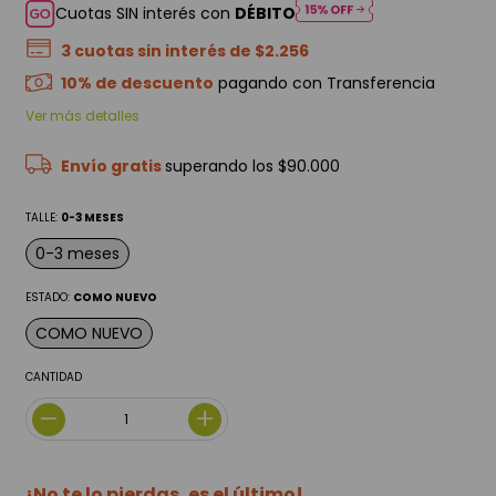
Cuotas SIN interés con
DÉBITO
3
cuotas sin interés de
$2.256
10% de descuento
pagando con Transferencia
Ver más detalles
Envío gratis
superando los
$90.000
TALLE:
0-3 MESES
0-3 meses
ESTADO:
COMO NUEVO
COMO NUEVO
CANTIDAD
¡No te lo pierdas, es el último!