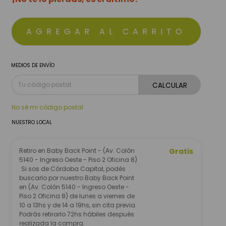
MEDIOS DE ENVÍO
CALCULAR
No sé mi código postal
NUESTRO LOCAL
Retiro en Baby Back Point - (Av. Colón
Gratis
5140 - Ingreso Oeste - Piso 2 Oficina 8)
Si sos de Córdoba Capital, podés
buscarlo por nuestro Baby Back Point
en (Av. Colón 5140 - Ingreso Oeste -
Piso 2 Oficina 8) de lunes a viernes de
10 a 13hs y de 14 a 19hs, sin cita previa.
Podrás retirarlo 72hs hábiles después
realizada la compra.