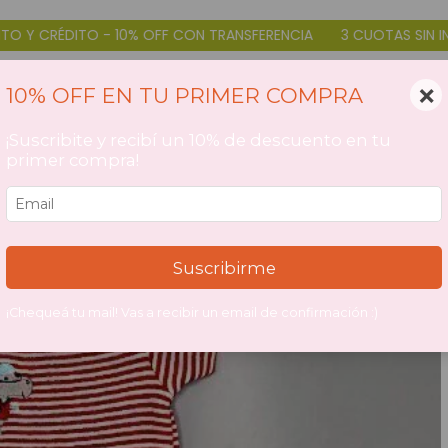
ON TRANSFERENCIA
3 CUOTAS SIN INTERÉS DÉBITO Y CRÉDITO - 
×
10% OFF EN TU PRIMER COMPRA
¡Suscribite y recibí un 10% de descuento en tu
primer compra!
Suscribirme
¡Chequeá tu mail! Vas a recibir un email de confirmación :)