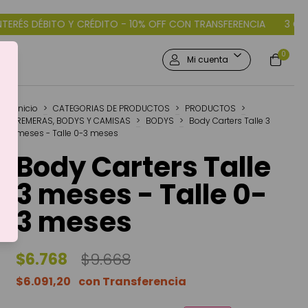
10% OFF CON TRANSFERENCIA
3 CUOTAS SIN INTERÉS DÉBITO Y 
0
Mi cuenta
Inicio
>
CATEGORIAS DE PRODUCTOS
>
PRODUCTOS
>
REMERAS, BODYS Y CAMISAS
>
BODYS
>
Body Carters Talle 3
meses - Talle 0-3 meses
Body Carters Talle
3 meses - Talle 0-
3 meses
$6.768
$9.668
$6.091,20