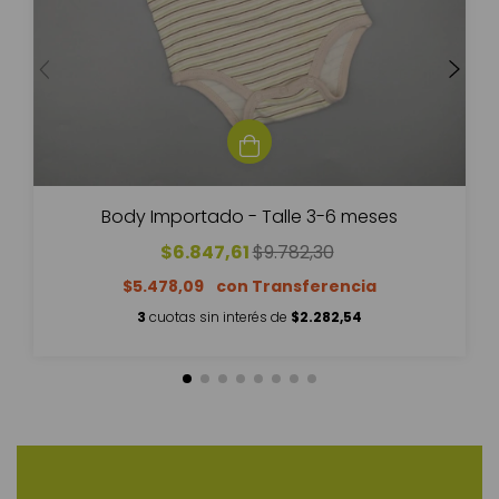
Body Importado - Talle 3-6 meses
$6.847,61
$9.782,30
$5.478,09
3
cuotas sin interés de
$2.282,54