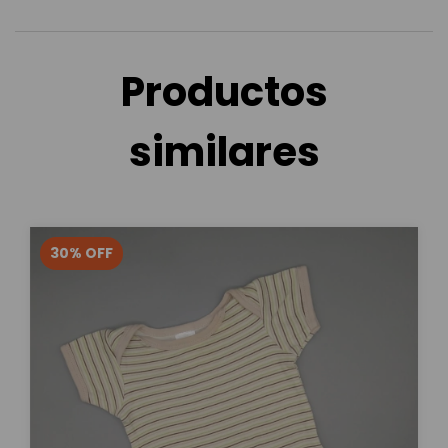
Productos
similares
30
%
OFF