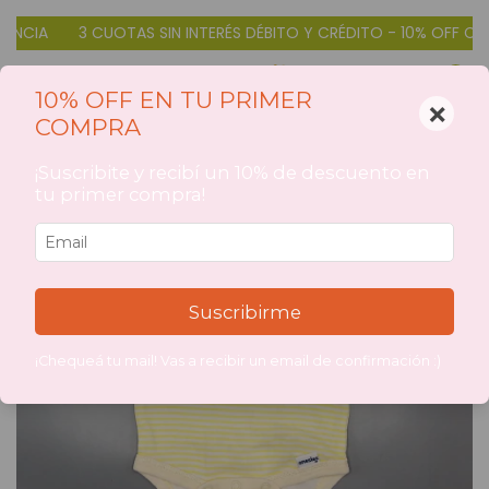
CIA
3 CUOTAS SIN INTERÉS DÉBITO Y CRÉDITO - 10% OFF CON 
0
10% OFF EN TU PRIMER
×
COMPRA
1
/
4
¡Suscribite y recibí un 10% de descuento en
tu primer compra!
Suscribirme
¡Chequeá tu mail! Vas a recibir un email de confirmación :)