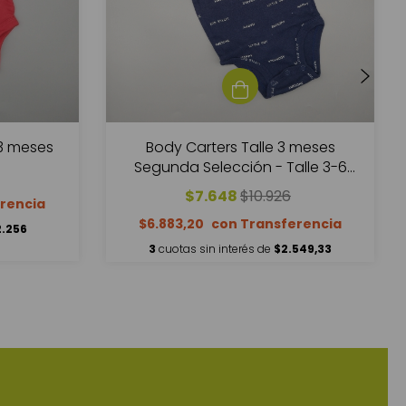
Body Carters Talle 3 meses
-3 meses
Segunda Selección - Talle 3-6
meses - SEGUNDA SELECCIÓN
$7.648
$10.926
$6.883,20
2.256
3
cuotas sin interés de
$2.549,33