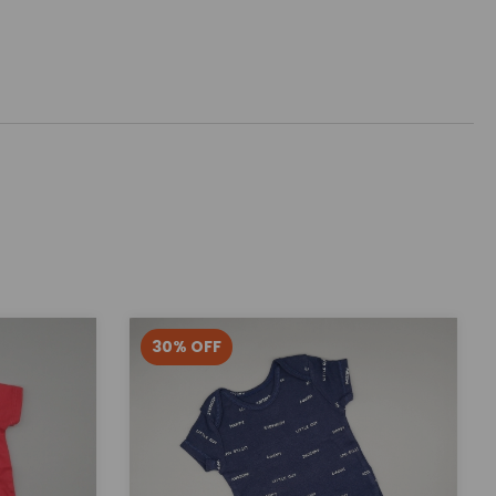
30
%
OFF