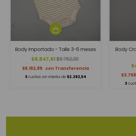
Body Cra
Body Importado - Talle 3-6 meses
$6.847,61
$9.782,30
$
$6.162,85
$3.758
3
cuotas sin interés de
$2.282,54
3
cuot