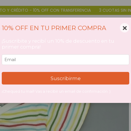
 10% OFF CON TRANSFERENCIA
3 CUOTAS SIN INTERÉS DÉBITO Y
×
10% OFF EN TU PRIMER COMPRA
¡Suscribite y recibí un 10% de descuento en tu
primer compra!
Suscribirme
¡Chequeá tu mail! Vas a recibir un email de confirmación :)