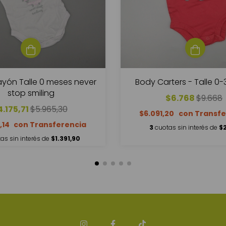
yón Talle 0 meses never
Body Carters - Talle 0
stop smiling
$6.768
$9.668
4.175,71
$5.965,30
$6.091,20
,14
3
cuotas sin interés de
$
as sin interés de
$1.391,90