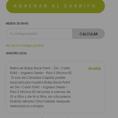
MEDIOS DE ENVÍO
CALCULAR
No sé mi código postal
NUESTRO LOCAL
Retiro en Baby Back Point - (Av. Colón
Gratis
5140 - Ingreso Oeste - Piso 2 Oficina 8)
Si sos de Córdoba Capital, podés
buscarlo por nuestro Baby Back Point
en (Av. Colón 5140 - Ingreso Oeste -
Piso 2 Oficina 8) de lunes a viernes de
10 a 13hs y de 14 a 19hs, sin cita previa.
Podrás retirarlo 72hs hábiles después
realizada la compra.