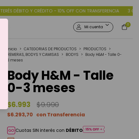
 CRÉDITO - 10% OFF CON TRANSFERENCIA
3 CUOTAS SIN INTERÉ
0
Mi cuenta
Inicio
>
CATEGORIAS DE PRODUCTOS
>
PRODUCTOS
>
REMERAS, BODYS Y CAMISAS
>
BODYS
>
Body H&M - Talle 0-
3 meses
Body H&M - Talle
0-3 meses
$6.993
$9.990
$6.293,70
Cuotas SIN interés con
DÉBITO