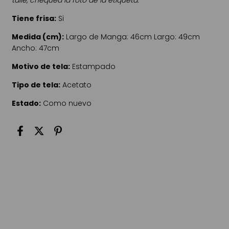
talle, chequéa la foto de la etiqueta.
Tiene frisa:
Si
Medida (cm):
Largo de Manga: 46cm Largo: 49cm
Ancho: 47cm
Motivo de tela:
Estampado
Tipo de tela:
Acetato
Estado:
Como nuevo