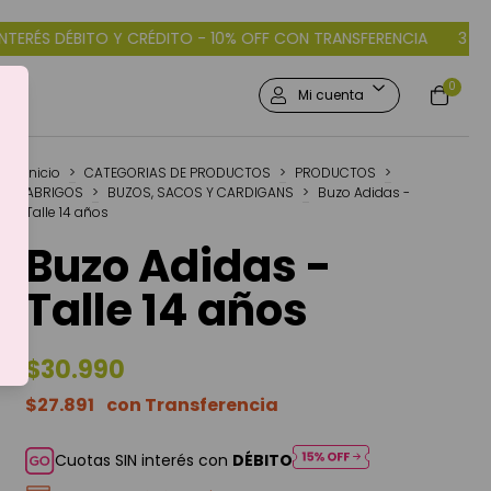
% OFF CON TRANSFERENCIA
3 CUOTAS SIN INTERÉS DÉBITO Y CR
0
Mi cuenta
Inicio
>
CATEGORIAS DE PRODUCTOS
>
PRODUCTOS
>
ABRIGOS
>
BUZOS, SACOS Y CARDIGANS
>
Buzo Adidas -
Talle 14 años
Buzo Adidas -
Talle 14 años
$30.990
$27.891
Cuotas SIN interés con
DÉBITO