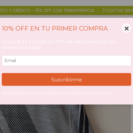
 TRANSFERENCIA
3 CUOTAS SIN INTERÉS DÉBITO Y CRÉDITO - 10
×
10% OFF EN TU PRIMER COMPRA
¡Suscribite y recibí un 10% de descuento en tu
primer compra!
Suscribirme
¡Chequeá tu mail! Vas a recibir un email de confirmación :)