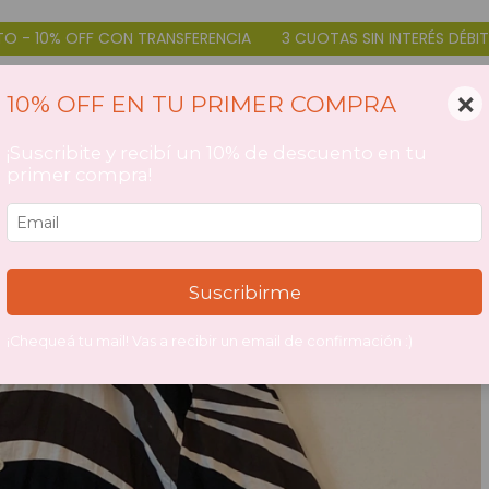
A
3 CUOTAS SIN INTERÉS DÉBITO Y CRÉDITO - 10% OFF CON TR
×
10% OFF EN TU PRIMER COMPRA
¡Suscribite y recibí un 10% de descuento en tu
primer compra!
Suscribirme
¡Chequeá tu mail! Vas a recibir un email de confirmación :)