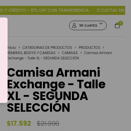
ANSFERENCIA
3 CUOTAS SIN INTERÉS DÉBITO Y CRÉDITO - 10% O
0
Mi cuenta
Inicio
>
CATEGORIAS DE PRODUCTOS
>
PRODUCTOS
>
REMERAS, BODYS Y CAMISAS
>
CAMISAS
>
Camisa Armani
Exchange - Talle XL - SEGUNDA SELECCIÓN
Camisa Armani
Exchange - Talle
XL - SEGUNDA
SELECCIÓN
$17.592
$21.990