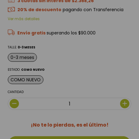
3
cuotas sin interés de
$2.368,26
20% de descuento
pagando con Transferencia
Ver más detalles
Envío gratis
superando los
$90.000
TALLE:
0-3 MESES
0-3 meses
ESTADO:
COMO NUEVO
COMO NUEVO
CANTIDAD
¡No te lo pierdas, es el último!