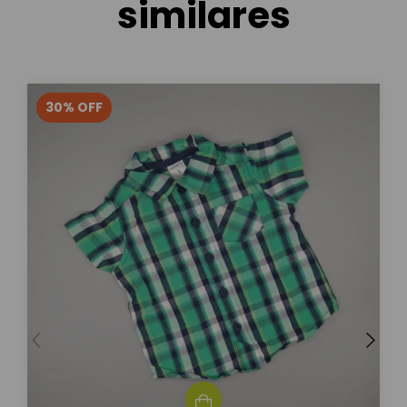
similares
30
%
OFF