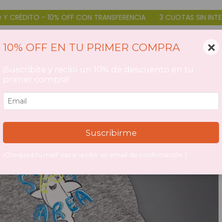
N TRANSFERENCIA
3 CUOTAS SIN INTERÉS DÉBITO Y CRÉDITO - 
×
10% OFF EN TU PRIMER COMPRA
¡Suscribite y recibí un 10% de descuento en tu
primer compra!
Suscribirme
¡Chequeá tu mail! Vas a recibir un email de confirmación :)