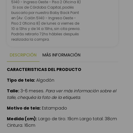
5140 - Ingreso Oeste - Piso 2 Oficina 8)
Si sos de Córdoba Capital, podés
buscarlo por nuestro Baby Back Point
en (Av. Colón 5140 - Ingreso Oeste -
Piso 2 Oficina 8) de lunes a viernes de
10 a 13hs y de 14 a 19hs, sin cita previa.
Podrás retirarlo 72hs hábiles después
realizada la compra.
DESCRIPCIÓN
MÁS INFORMACIÓN
CARACTERISTICAS DEL PRODUCTO
Tipo de tela:
Algodón
Talle:
3-6 meses.
Para ver más información sobre el
talle, chequéa la foto de la etiqueta.
Motivo de tela:
Estampado
Medida (cm):
Largo de tiro: 19cm Largo total: 38cm
Cintura: 16cm