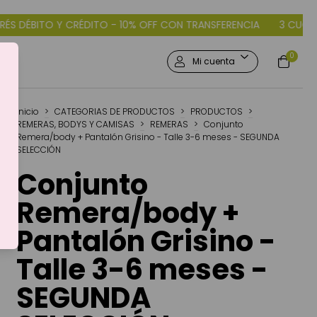
10% OFF CON TRANSFERENCIA
3 CUOTAS SIN INTERÉS DÉBITO Y C
0
Mi cuenta
Inicio
>
CATEGORIAS DE PRODUCTOS
>
PRODUCTOS
>
REMERAS, BODYS Y CAMISAS
>
REMERAS
>
Conjunto
Remera/body + Pantalón Grisino - Talle 3-6 meses - SEGUNDA
SELECCIÓN
Conjunto
Remera/body +
Pantalón Grisino -
Talle 3-6 meses -
SEGUNDA