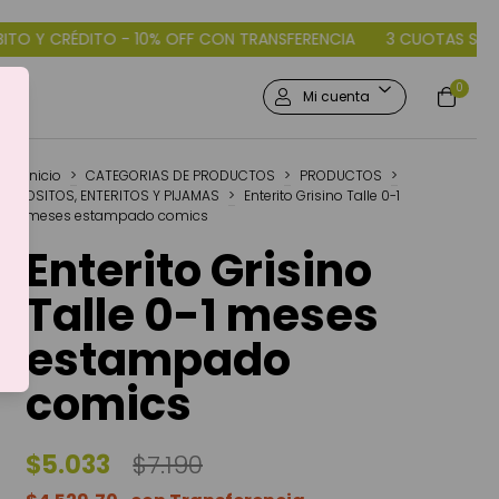
- 10% OFF CON TRANSFERENCIA
3 CUOTAS SIN INTERÉS DÉBITO 
0
Mi cuenta
Inicio
>
CATEGORIAS DE PRODUCTOS
>
PRODUCTOS
>
OSITOS, ENTERITOS Y PIJAMAS
>
Enterito Grisino Talle 0-1
meses estampado comics
Enterito Grisino
Talle 0-1 meses
estampado
comics
$5.033
$7.190