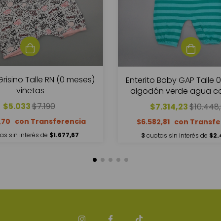
Grisino Talle RN (0 meses)
Enterito Baby GAP Talle 
viñetas
algodón verde agua c
$5.033
$7.190
$7.314,23
$10.448
,70
$6.582,81
as sin interés de
$1.677,67
3
cuotas sin interés de
$2.