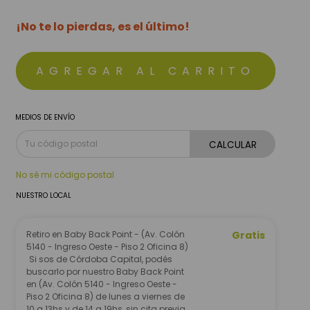
¡No te lo pierdas, es el último!
MEDIOS DE ENVÍO
CALCULAR
No sé mi código postal
NUESTRO LOCAL
Retiro en Baby Back Point - (Av. Colón
Gratis
5140 - Ingreso Oeste - Piso 2 Oficina 8)
Si sos de Córdoba Capital, podés
buscarlo por nuestro Baby Back Point
en (Av. Colón 5140 - Ingreso Oeste -
Piso 2 Oficina 8) de lunes a viernes de
10 a 13hs y de 14 a 19hs, sin cita previa.