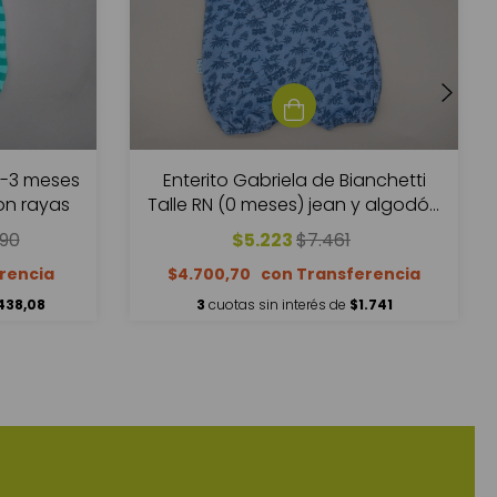
0-3 meses
Enterito Gabriela de Bianchetti
on rayas
Talle RN (0 meses) jean y algodón
floreado celeste
,90
$5.223
$7.461
$4.700,70
438,08
3
cuotas sin interés de
$1.741