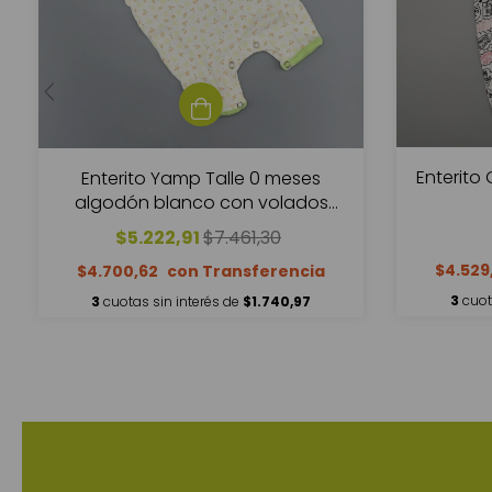
Enterito 
Enterito Yamp Talle 0 meses
algodón blanco con volados
verde manzana
$5.222,91
$7.461,30
$4.529
$4.700,62
3
cuot
3
cuotas sin interés de
$1.740,97