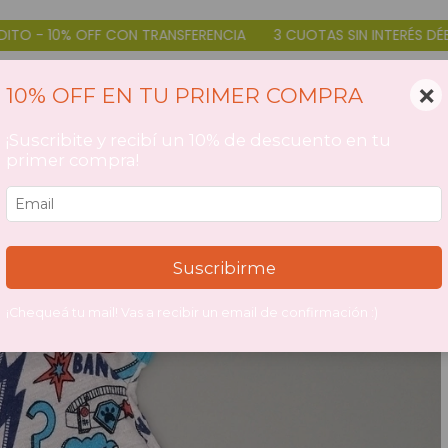
 CON TRANSFERENCIA
3 CUOTAS SIN INTERÉS DÉBITO Y CRÉDITO 
×
10% OFF EN TU PRIMER COMPRA
¡Suscribite y recibí un 10% de descuento en tu
primer compra!
Suscribirme
¡Chequeá tu mail! Vas a recibir un email de confirmación :)