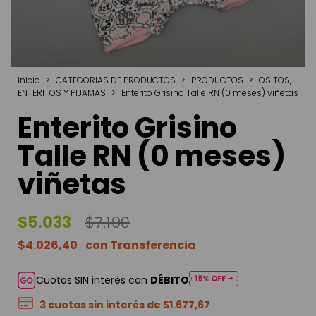
Inicio
>
CATEGORIAS DE PRODUCTOS
>
PRODUCTOS
>
OSITOS,
ENTERITOS Y PIJAMAS
>
Enterito Grisino Talle RN (0 meses) viñetas
Enterito Grisino
Talle RN (0 meses)
viñetas
$5.033
$7.190
$4.026,40
Cuotas SIN interés con
DÉBITO
3
cuotas sin interés de
$1.677,67