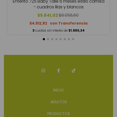
Enterito 725 Baby Talle 6 meses estilo camisa
- cuadros lilas y blancos
$5.641,02
$8.058,60
$4.512,82
3
cuotas sin interés de
$1.880,34
INICIO
ADULTOS
PRODUCTOS