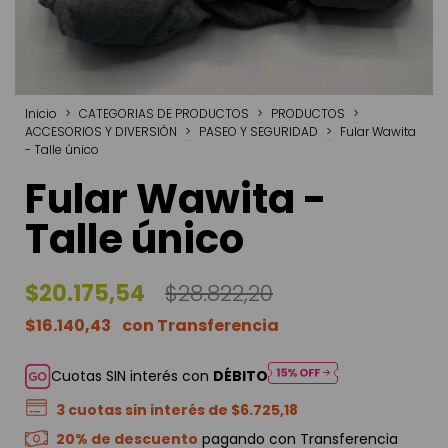
Inicio
>
CATEGORIAS DE PRODUCTOS
>
PRODUCTOS
>
ACCESORIOS Y DIVERSIÓN
>
PASEO Y SEGURIDAD
>
Fular Wawita
- Talle único
Fular Wawita -
Talle único
$20.175,54
$28.822,20
$16.140,43
Cuotas SIN interés con
DÉBITO
3
cuotas sin interés de
$6.725,18
20% de descuento
pagando con Transferencia