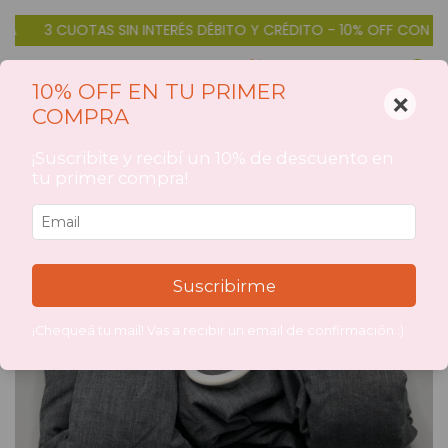
3 CUOTAS SIN INTERÉS DÉBITO Y CRÉDITO - 10% OFF CON TRAN
0
10% OFF EN TU PRIMER
×
COMPRA
30
%
OFF
1
/
3
¡Suscribite y recibí un 10% de descuento en
tu primer compra!
Suscribirme
¡Chequeá tu mail! Vas a recibir un email de confirmación :)