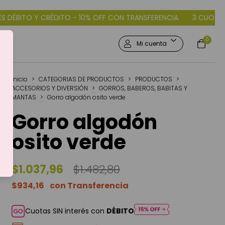
10% OFF CON TRANSFERENCIA
3 CUOTAS SIN INTERÉS DÉBITO Y 
0
Mi cuenta
Inicio
>
CATEGORIAS DE PRODUCTOS
>
PRODUCTOS
>
ACCESORIOS Y DIVERSIÓN
>
GORROS, BABEROS, BABITAS Y
MANTAS
>
Gorro algodón osito verde
Gorro algodón
osito verde
$1.037,96
$1.482,80
$934,16
Cuotas SIN interés con
DÉBITO