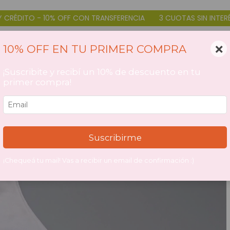
ON TRANSFERENCIA
3 CUOTAS SIN INTERÉS DÉBITO Y CRÉDITO - 
×
10% OFF EN TU PRIMER COMPRA
¡Suscribite y recibí un 10% de descuento en tu
primer compra!
Suscribirme
¡Chequeá tu mail! Vas a recibir un email de confirmación :)