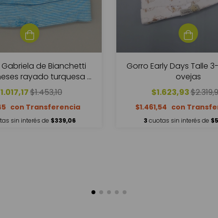
 Gabriela de Bianchetti
Gorro Early Days Talle 
meses rayado turquesa y
ovejas
blanco
1.017,17
$1.453,10
$1.623,93
$2.319,
45
$1.461,54
tas sin interés de
$339,06
3
cuotas sin interés de
$5