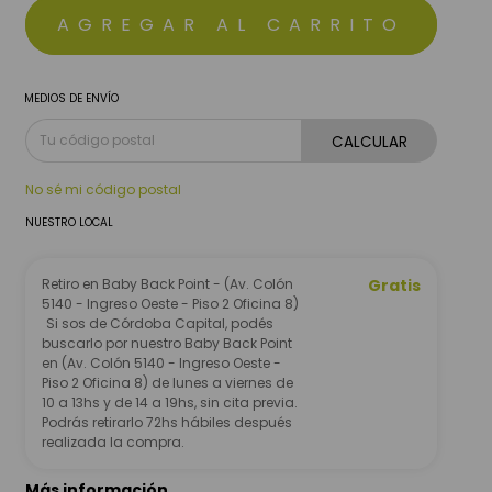
MEDIOS DE ENVÍO
CALCULAR
No sé mi código postal
NUESTRO LOCAL
Retiro en Baby Back Point - (Av. Colón
Gratis
5140 - Ingreso Oeste - Piso 2 Oficina 8)
Si sos de Córdoba Capital, podés
buscarlo por nuestro Baby Back Point
en (Av. Colón 5140 - Ingreso Oeste -
Piso 2 Oficina 8) de lunes a viernes de
10 a 13hs y de 14 a 19hs, sin cita previa.
Podrás retirarlo 72hs hábiles después
realizada la compra.
Más información