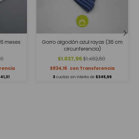
3-6 meses
Gorro algodón azul rayas (36 cm
circunferencia)
90
$1.037,96
$1.482,80
$934,16
41,31
3
cuotas sin interés de
$345,99