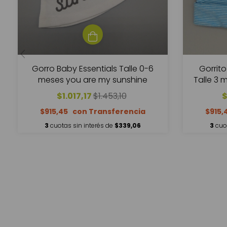
Gorro Baby Essentials Talle 0-6
Gorrito
meses you are my sunshine
Talle 3 
$1.017,17
$1.453,10
$
$915,45
$915,
3
cuotas sin interés de
$339,06
3
cuo