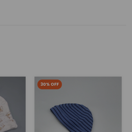
30
%
OFF