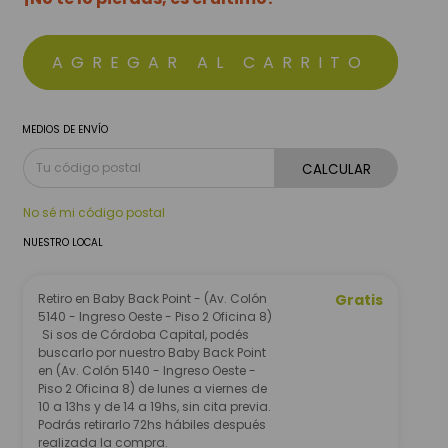
MEDIOS DE ENVÍO
CALCULAR
No sé mi código postal
NUESTRO LOCAL
Retiro en Baby Back Point - (Av. Colón
Gratis
5140 - Ingreso Oeste - Piso 2 Oficina 8)
Si sos de Córdoba Capital, podés
buscarlo por nuestro Baby Back Point
en (Av. Colón 5140 - Ingreso Oeste -
Piso 2 Oficina 8) de lunes a viernes de
10 a 13hs y de 14 a 19hs, sin cita previa.
Podrás retirarlo 72hs hábiles después
realizada la compra.