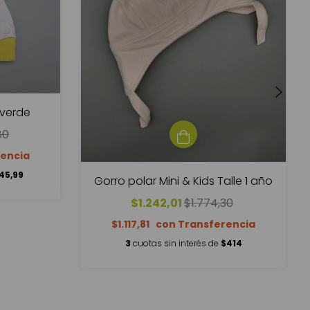
 verde
80
45,99
Gorro polar Mini & Kids Talle 1 año
$1.242,01
$1.774,30
$1.117,81
3
cuotas sin interés de
$414