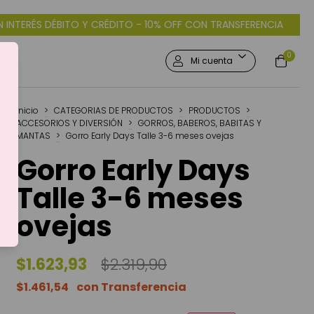
O Y CRÉDITO - 10% OFF CON TRANSFERENCIA
3 CUOTAS SIN INT
0
Mi cuenta
Inicio
>
CATEGORIAS DE PRODUCTOS
>
PRODUCTOS
>
ACCESORIOS Y DIVERSIÓN
>
GORROS, BABEROS, BABITAS Y
MANTAS
>
Gorro Early Days Talle 3-6 meses ovejas
Gorro Early Days
Talle 3-6 meses
ovejas
$1.623,93
$2.319,90
$1.461,54