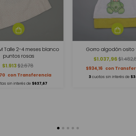
M Talle 2-4 meses blanco
Gorro algodón osito
puntos rosas
$1.037,96
$1.482,
$1.913
$2.678
$934,16
,70
3
cuotas sin interés de
$3
tas sin interés de
$637,67