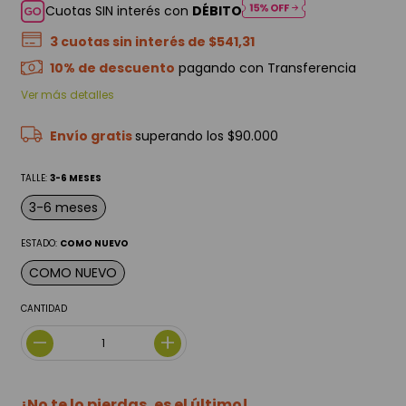
Cuotas SIN interés con
DÉBITO
3
cuotas sin interés de
$541,31
10% de descuento
pagando con Transferencia
Ver más detalles
Envío gratis
superando los
$90.000
TALLE:
3-6 MESES
3-6 meses
ESTADO:
COMO NUEVO
COMO NUEVO
CANTIDAD
¡No te lo pierdas, es el último!