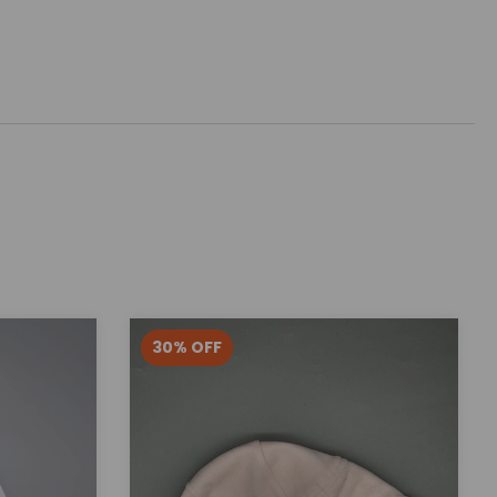
30
%
OFF