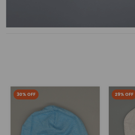
30
%
OFF
29
%
OFF