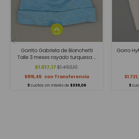
Gorrito Gabriela de Bianchetti
Gorro Hy
Talle 3 meses rayado turquesa y
blanco
$1.017,17
$1.453,10
$915,45
$1.721
3
cuotas sin interés de
$339,06
3
cuo