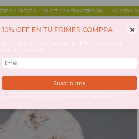
TO - 10% OFF CON TRANSFERENCIA
3 CUOTAS SIN INTERÉS DÉBIT
×
10% OFF EN TU PRIMER COMPRA
¡Suscribite y recibí un 10% de descuento en tu
primer compra!
Suscribirme
¡Chequeá tu mail! Vas a recibir un email de confirmación :)