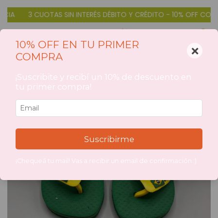
A
3 CUOTAS SIN INTERÉS DÉBITO Y CRÉDITO - 10% OFF CON TRA
0
10% OFF EN TU PRIMER
×
COMPRA
1
/
5
¡Suscribite y recibí un 10% de descuento en
tu primer compra!
Suscribirme
¡Chequeá tu mail! Vas a recibir un email de confirmación :)