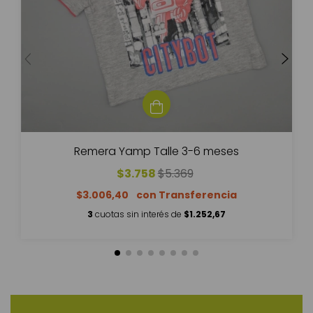
Remera Yamp Talle 3-6 meses
$3.758
$5.369
$3.006,40
3
cuotas sin interés de
$1.252,67