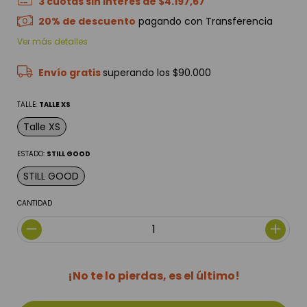
3
cuotas sin interés de
$4.197,67
20% de descuento
pagando con Transferencia
Ver más detalles
Envío gratis
superando los
$90.000
TALLE:
TALLE XS
Talle XS
ESTADO:
STILL GOOD
STILL GOOD
CANTIDAD
¡No te lo pierdas, es el último!