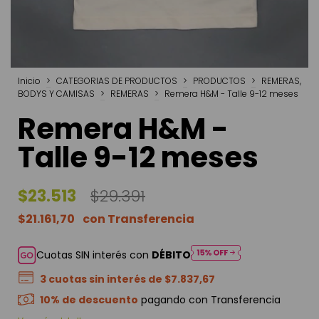
Inicio
>
CATEGORIAS DE PRODUCTOS
>
PRODUCTOS
>
REMERAS,
BODYS Y CAMISAS
>
REMERAS
>
Remera H&M - Talle 9-12 meses
Remera H&M -
Talle 9-12 meses
$23.513
$29.391
$21.161,70
Cuotas SIN interés con
DÉBITO
3
cuotas sin interés de
$7.837,67
10% de descuento
pagando con Transferencia