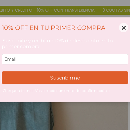
N TRANSFERENCIA
3 CUOTAS SIN INTERÉS DÉBITO Y CRÉDITO - 
×
10% OFF EN TU PRIMER COMPRA
¡Suscribite y recibí un 10% de descuento en tu
primer compra!
Suscribirme
¡Chequeá tu mail! Vas a recibir un email de confirmación :)