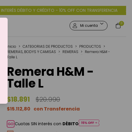
10% OFF CON TRANSFERENCIA
3 CUOTAS SIN INTERÉS DÉBITO Y C
0
Mi cuenta
Inicio
>
CATEGORIAS DE PRODUCTOS
>
PRODUCTOS
>
REMERAS, BODYS Y CAMISAS
>
REMERAS
>
Remera H&M -
Talle L
Remera H&M -
Talle L
$18.891
$20.990
$15.112,80
Cuotas SIN interés con
DÉBITO