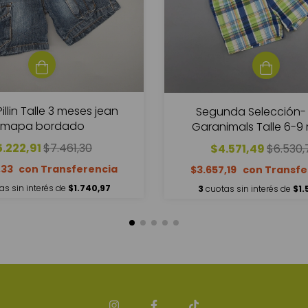
Pillin Talle 3 meses jean
Segunda Selección- 
mapa bordado
Garanimals Talle 6-9
cuadrillé verde-a
5.222,91
$7.461,30
$4.571,49
$6.530,
,33
$3.657,19
as sin interés de
$1.740,97
3
cuotas sin interés de
$1.