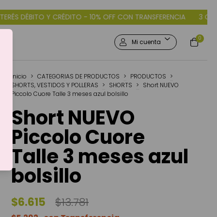
CRÉDITO - 10% OFF CON TRANSFERENCIA
3 CUOTAS SIN INTERÉS
0
Mi cuenta
Inicio
>
CATEGORIAS DE PRODUCTOS
>
PRODUCTOS
>
SHORTS, VESTIDOS Y POLLERAS
>
SHORTS
>
Short NUEVO
Piccolo Cuore Talle 3 meses azul bolsillo
Short NUEVO
Piccolo Cuore
Talle 3 meses azul
bolsillo
$6.615
$13.781