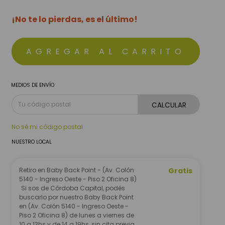
¡No te lo pierdas, es el último!
MEDIOS DE ENVÍO
CALCULAR
No sé mi código postal
NUESTRO LOCAL
Retiro en Baby Back Point - (Av. Colón
Gratis
5140 - Ingreso Oeste - Piso 2 Oficina 8)
Si sos de Córdoba Capital, podés
buscarlo por nuestro Baby Back Point
en (Av. Colón 5140 - Ingreso Oeste -
Piso 2 Oficina 8) de lunes a viernes de
10 a 13hs y de 14 a 19hs, sin cita previa.