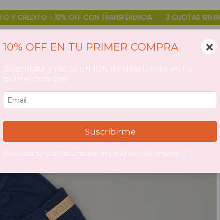
 10% OFF CON TRANSFERENCIA
3 CUOTAS SIN INTERÉS DÉBITO Y 
×
10% OFF EN TU PRIMER COMPRA
¡Suscribite y recibí un 10% de descuento en tu
primer compra!
Suscribirme
¡Chequeá tu mail! Vas a recibir un email de confirmación :)