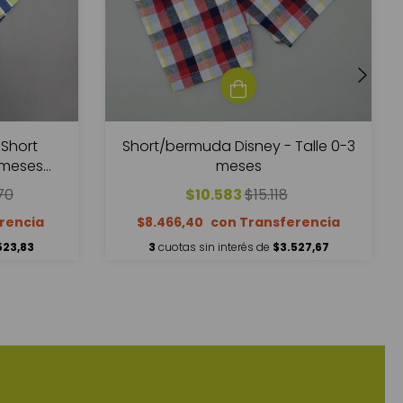
Short
Short/bermuda Disney - Talle 0-3
 meses
meses
zul
70
$10.583
$15.118
$8.466,40
523,83
3
cuotas sin interés de
$3.527,67