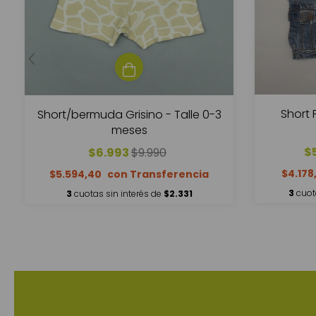
Short 
Short/bermuda Grisino - Talle 0-3
meses
$
$6.993
$9.990
$4.178
$5.594,40
3
cuot
3
cuotas sin interés de
$2.331