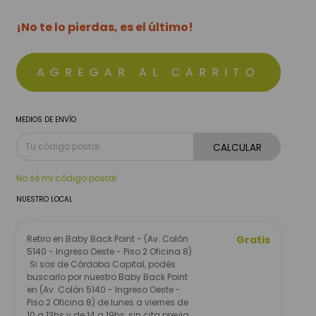
¡No te lo pierdas, es el último!
MEDIOS DE ENVÍO
CALCULAR
No sé mi código postal
NUESTRO LOCAL
Retiro en Baby Back Point - (Av. Colón
Gratis
5140 - Ingreso Oeste - Piso 2 Oficina 8)
Si sos de Córdoba Capital, podés
buscarlo por nuestro Baby Back Point
en (Av. Colón 5140 - Ingreso Oeste -
Piso 2 Oficina 8) de lunes a viernes de
10 a 13hs y de 14 a 19hs, sin cita previa.