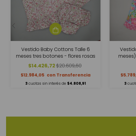
Vestido Baby Cottons Talle 6
Vestid
meses tres botones - flores rosas
meses) 
$14.426,72
$20.609,60
$12.984,05
$5.789
3
cuotas sin interés de
$4.808,91
3
cuot