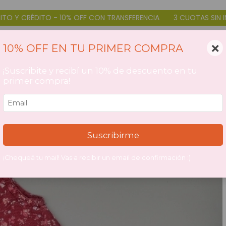
 10% OFF CON TRANSFERENCIA
3 CUOTAS SIN INTERÉS DÉBITO Y
×
10% OFF EN TU PRIMER COMPRA
¡Suscribite y recibí un 10% de descuento en tu
primer compra!
Suscribirme
¡Chequeá tu mail! Vas a recibir un email de confirmación :)