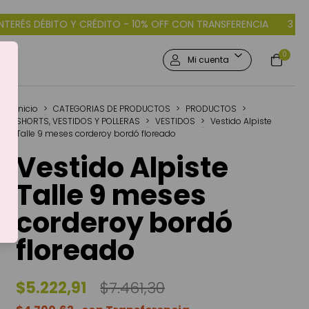
 CRÉDITO - 10% OFF CON TRANSFERENCIA
3 CUOTAS SIN INTERÉS
0
Mi cuenta
Inicio
>
CATEGORIAS DE PRODUCTOS
>
PRODUCTOS
>
SHORTS, VESTIDOS Y POLLERAS
>
VESTIDOS
>
Vestido Alpiste
Talle 9 meses corderoy bordó floreado
Vestido Alpiste
Talle 9 meses
corderoy bordó
floreado
$5.222,91
$7.461,30