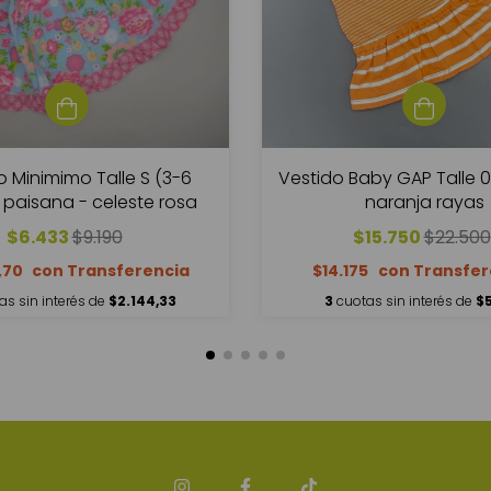
o Minimimo Talle S (3-6
Vestido Baby GAP Talle 
paisana - celeste rosa
naranja rayas
$6.433
$9.190
$15.750
$22.500
,70
$14.175
as sin interés de
$2.144,33
3
cuotas sin interés de
$