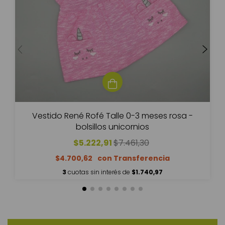
Vestido René Rofé Talle 0-3 meses rosa -
bolsillos unicornios
$5.222,91
$7.461,30
$4.700,62
3
cuotas sin interés de
$1.740,97