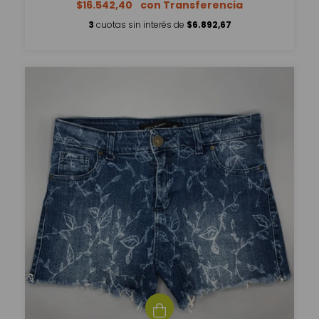
$16.542,40
3
cuotas sin interés de
$6.892,67