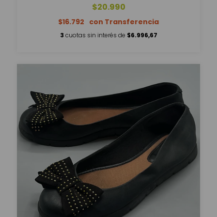
$20.990
$16.792
3
cuotas sin interés de
$6.996,67