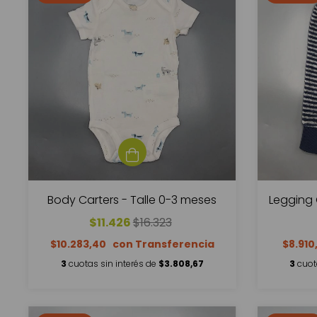
Body Carters - Talle 0-3 meses
Legging 
$11.426
$16.323
$10.283,40
$8.910
3
cuotas sin interés de
$3.808,67
3
cuot