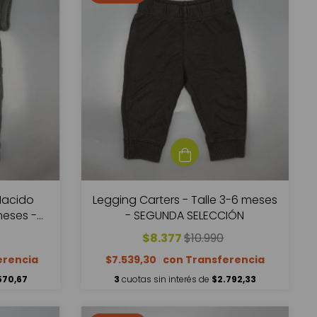
 Nacido
Legging Carters - Talle 3-6 meses
meses -
- SEGUNDA SELECCIÓN
ÓN
$8.377
$10.990
$7.539,30
570,67
3
cuotas sin interés de
$2.792,33