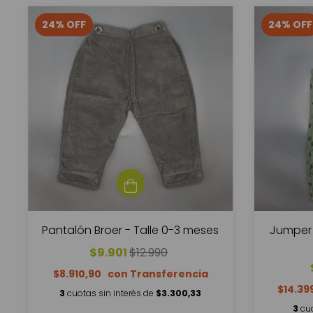
24
%
OFF
24
%
OFF
Pantalón Broer - Talle 0-3 meses
Jumper 
$9.901
$12.990
$8.910,90
$14.39
3
cuotas sin interés de
$3.300,33
3
cu