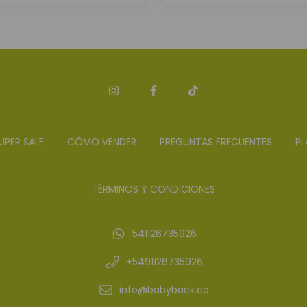
UPER SALE
CÓMO VENDER
PREGUNTAS FRECUENTES
PL
TÉRMINOS Y CONDICIONES
541126735926
+5491126735926
info@babyback.co