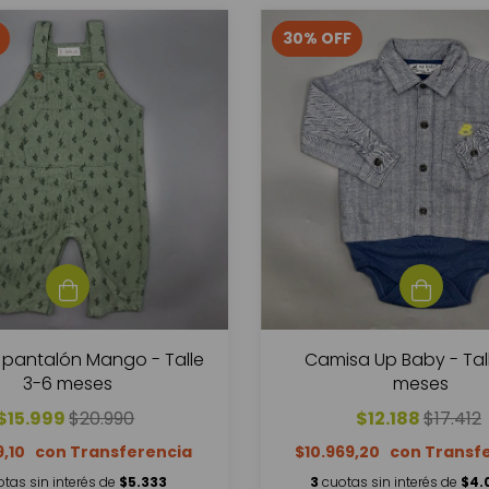
30
%
OFF
pantalón Mango - Talle
Camisa Up Baby - Tal
3-6 meses
meses
$15.999
$20.990
$12.188
$17.412
9,10
$10.969,20
otas sin interés de
$5.333
3
cuotas sin interés de
$4.