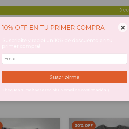
3 CUOTAS SIN I
×
10% OFF EN TU PRIMER COMPRA
¡Suscribite y recibí un 10% de descuento en tu
primer compra!
Inicio
>
CATEGORIAS DE PRODUCTOS
CATEGORIAS D
PRODUCTOS
Suscribirme
¡Chequeá tu mail! Vas a recibir un email de confirmación :)
30
%
OFF