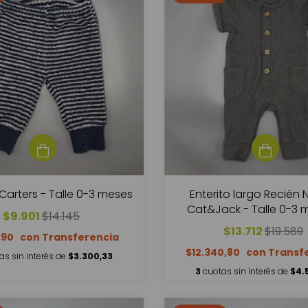
Carters - Talle 0-3 meses
Enterito largo Recién
Cat&Jack - Talle 0-3 
$9.901
$14.145
SEGUNDA SELECCI
$13.712
$19.589
,90
$12.340,80
as sin interés de
$3.300,33
3
cuotas sin interés de
$4.