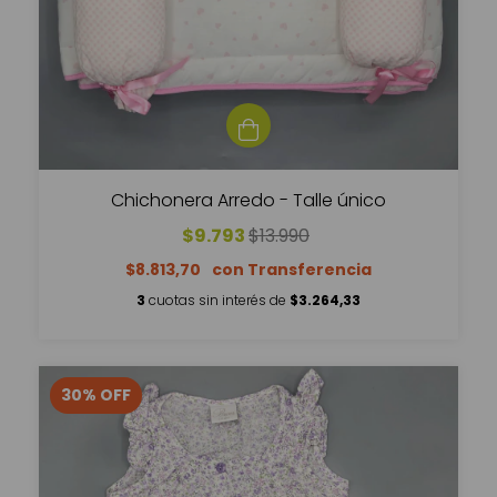
Chichonera Arredo - Talle único
$9.793
$13.990
$8.813,70
3
cuotas sin interés de
$3.264,33
30
%
OFF