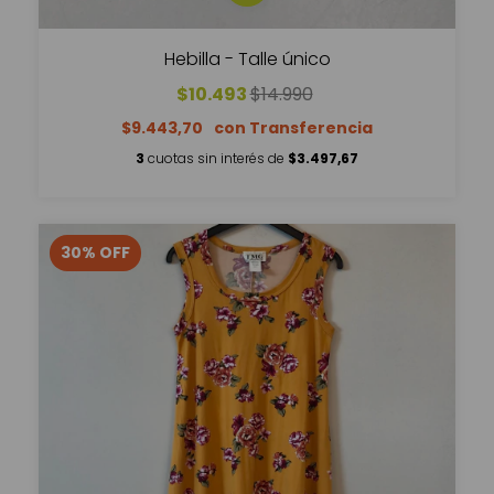
Hebilla - Talle único
$10.493
$14.990
$9.443,70
3
cuotas sin interés de
$3.497,67
30
%
OFF