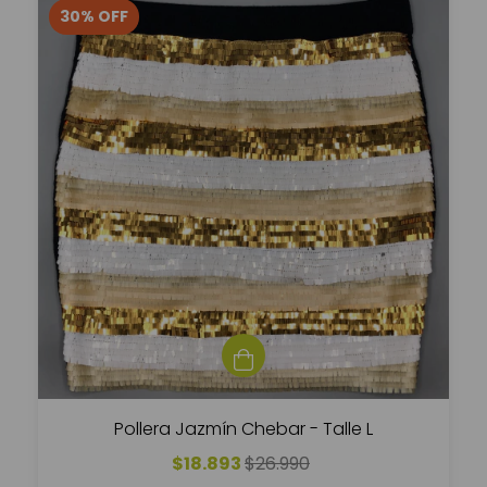
30
%
OFF
Pollera Jazmín Chebar - Talle L
$18.893
$26.990