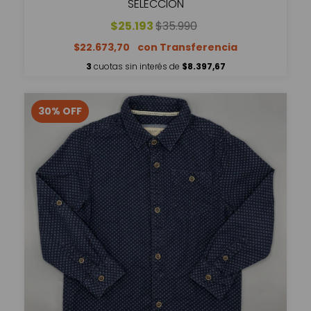
SELECCIÓN
$25.193
$35.990
$22.673,70
3
cuotas sin interés de
$8.397,67
30
%
OFF