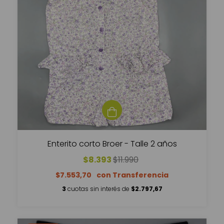
Enterito corto Broer - Talle 2 años
$8.393
$11.990
$7.553,70
3
cuotas sin interés de
$2.797,67