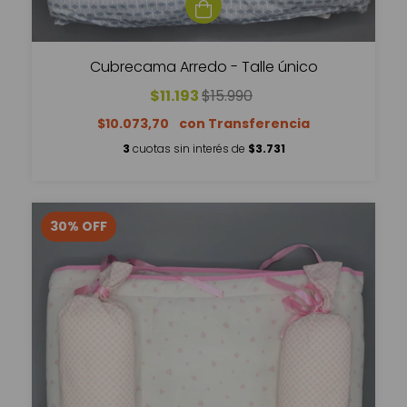
Cubrecama Arredo - Talle único
$11.193
$15.990
$10.073,70
3
cuotas sin interés de
$3.731
30
%
OFF