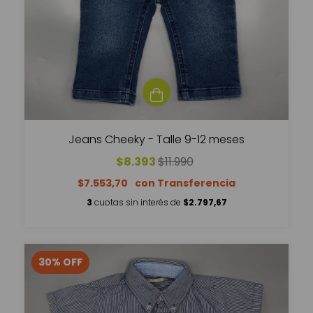
Jeans Cheeky - Talle 9-12 meses
$8.393
$11.990
$7.553,70
3
cuotas sin interés de
$2.797,67
30
%
OFF