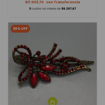
$17.003,70
3
cuotas sin interés de
$6.297,67
30
%
OFF