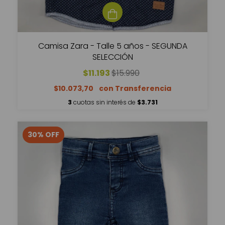
Camisa Zara - Talle 5 años - SEGUNDA
SELECCIÓN
$11.193
$15.990
$10.073,70
3
cuotas sin interés de
$3.731
30
%
OFF