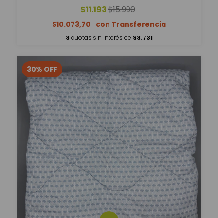
$11.193
$15.990
$10.073,70
3
cuotas sin interés de
$3.731
30
%
OFF