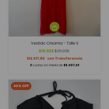
Vestido Crisanta - Talle S
$15.022
$25.036
$12.017,60
3
cuotas sin interés de
$5.007,33
40
%
OFF