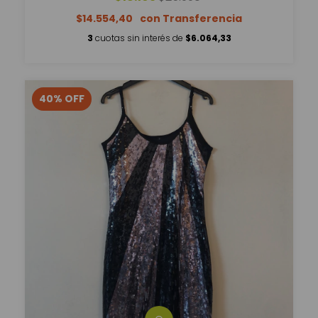
$14.554,40
3
cuotas sin interés de
$6.064,33
40
%
OFF