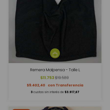
Remera Malpensa - Talle L
$11.753
$19.589
$9.402,40
3
cuotas sin interés de
$3.917,67