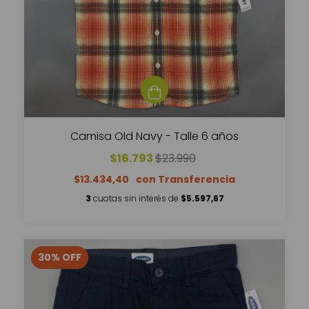
Camisa Old Navy - Talle 6 años
$16.793
$23.990
$13.434,40
3
cuotas sin interés de
$5.597,67
30
%
OFF