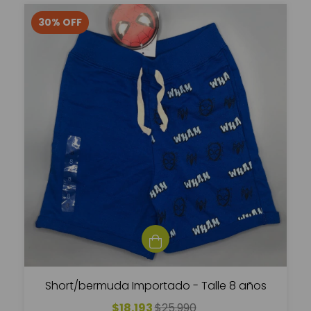
30
%
OFF
Short/bermuda Importado - Talle 8 años
$18.193
$25.990