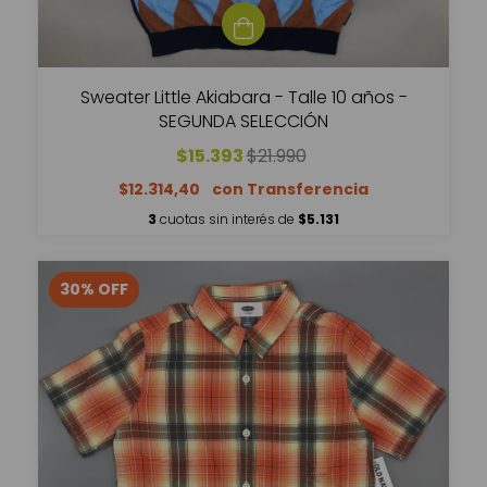
Sweater Little Akiabara - Talle 10 años -
SEGUNDA SELECCIÓN
$15.393
$21.990
$12.314,40
3
cuotas sin interés de
$5.131
30
%
OFF