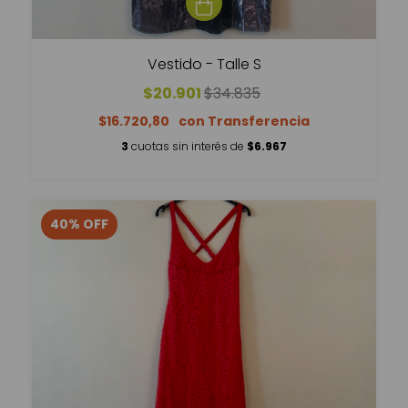
Vestido - Talle S
$20.901
$34.835
$16.720,80
3
cuotas sin interés de
$6.967
40
%
OFF