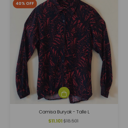
40
%
OFF
Camisa Buryak - Talle L
$11.101
$18.501