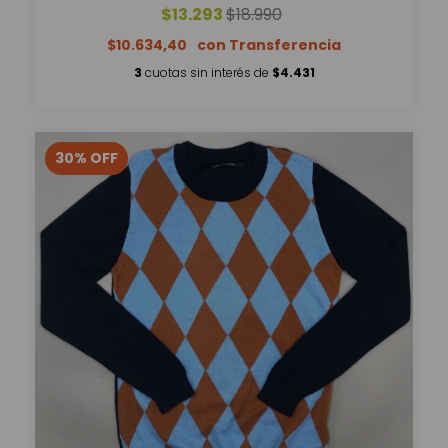
$13.293
$18.990
$10.634,40
3
cuotas sin interés de
$4.431
30
%
OFF