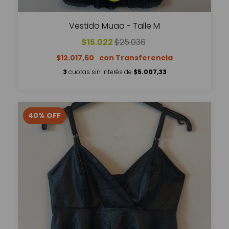
Vestido Muaa - Talle M
$15.022
$25.036
$12.017,60
3
cuotas sin interés de
$5.007,33
40
%
OFF