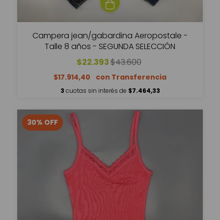
Campera jean/gabardina Aeropostale -
Talle 8 años - SEGUNDA SELECCIÓN
$22.393
$43.600
$17.914,40
3
cuotas sin interés de
$7.464,33
30
%
OFF