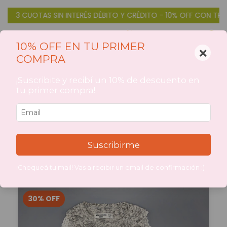
S SIN INTERÉS DÉBITO Y CRÉDITO - 10% OFF CON TRANSFERENCIA
0
10% OFF EN TU PRIMER
×
COMPRA
Inicio
>
CATEGORIAS DE PRODUCTOS
CATEGORIAS DE
¡Suscribite y recibí un 10% de descuento en
tu primer compra!
PRODUCTOS
Suscribirme
Filtrar
¡Chequeá tu mail! Vas a recibir un email de confirmación :)
30
%
OFF