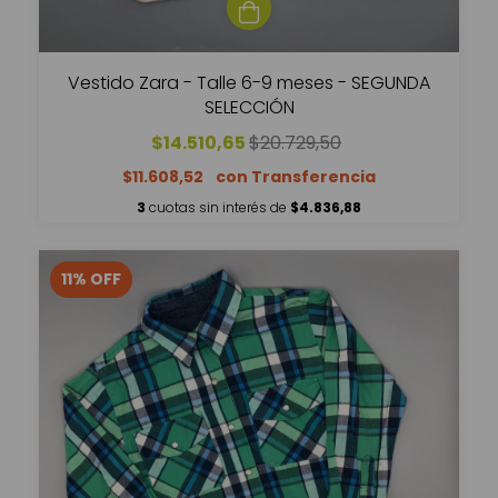
Vestido Zara - Talle 6-9 meses - SEGUNDA
SELECCIÓN
$14.510,65
$20.729,50
$11.608,52
3
cuotas sin interés de
$4.836,88
11
%
OFF