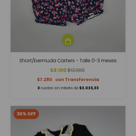
Short/bermuda Carters - Talle 0-3 meses
$9.100
$13.000
$7.280
3
cuotas sin interés de
$3.033,33
30
%
OFF