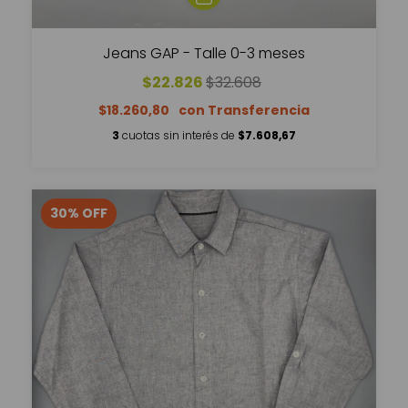
Jeans GAP - Talle 0-3 meses
$22.826
$32.608
$18.260,80
3
cuotas sin interés de
$7.608,67
30
%
OFF