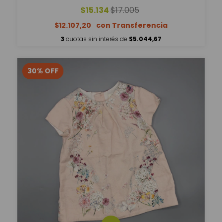
$15.134
$17.005
$12.107,20
3
cuotas sin interés de
$5.044,67
30
%
OFF