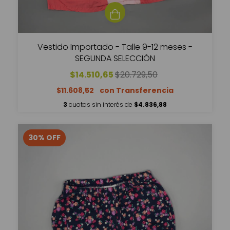
Vestido Importado - Talle 9-12 meses -
SEGUNDA SELECCIÓN
$14.510,65
$20.729,50
$11.608,52
3
cuotas sin interés de
$4.836,88
30
%
OFF