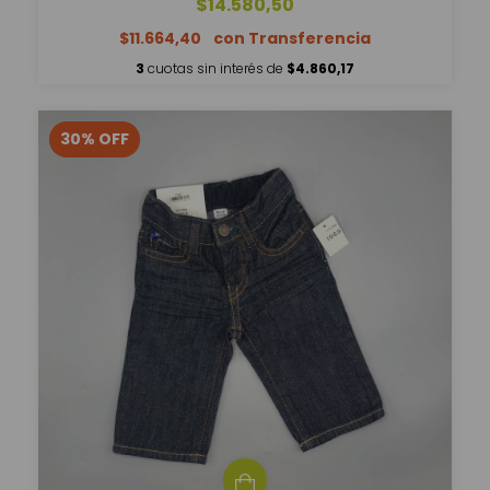
$14.580,50
$11.664,40
3
cuotas sin interés de
$4.860,17
30
%
OFF