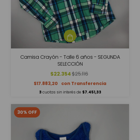
Camisa Crayón - Talle 6 años - SEGUNDA
SELECCIÓN
$22.354
$25.116
$17.883,20
3
cuotas sin interés de
$7.451,33
30
%
OFF