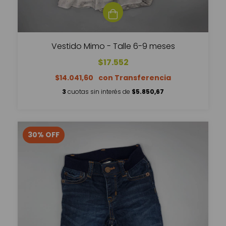
Vestido Mimo - Talle 6-9 meses
$17.552
$14.041,60
3
cuotas sin interés de
$5.850,67
30
%
OFF