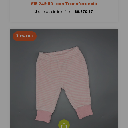
$16.249,60
3
cuotas sin interés de
$6.770,67
30
%
OFF