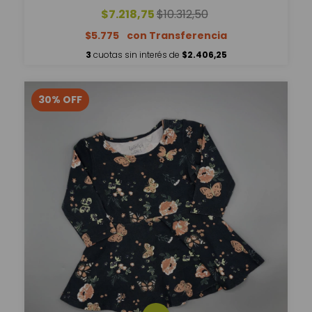
$7.218,75
$10.312,50
$5.775
3
cuotas sin interés de
$2.406,25
30
%
OFF