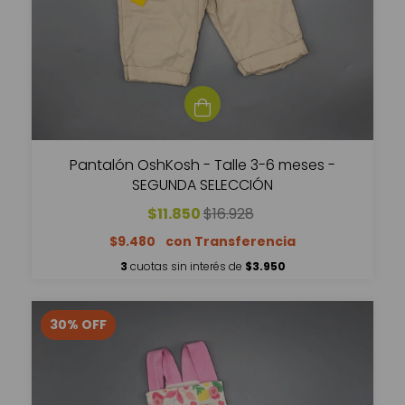
Pantalón OshKosh - Talle 3-6 meses -
SEGUNDA SELECCIÓN
$11.850
$16.928
$9.480
3
cuotas sin interés de
$3.950
30
%
OFF