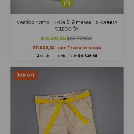
Vestido Yamp - Talle 6-9 meses - SEGUNDA
SELECCIÓN
$14.510,65
$20.729,50
$11.608,52
3
cuotas sin interés de
$4.836,88
30
%
OFF