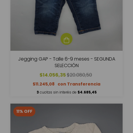
Jegging GAP - Talle 6-9 meses - SEGUNDA
SELECCIÓN
$14.056,35
$20.080,50
$11.245,08
3
cuotas sin interés de
$4.685,45
11
%
OFF