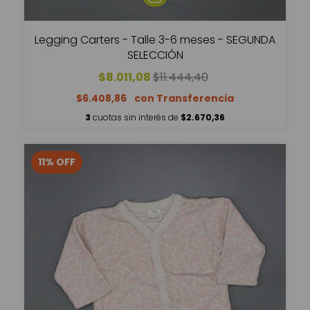
Legging Carters - Talle 3-6 meses - SEGUNDA
SELECCIÓN
$8.011,08
$11.444,40
$6.408,86
3
cuotas sin interés de
$2.670,36
11
%
OFF