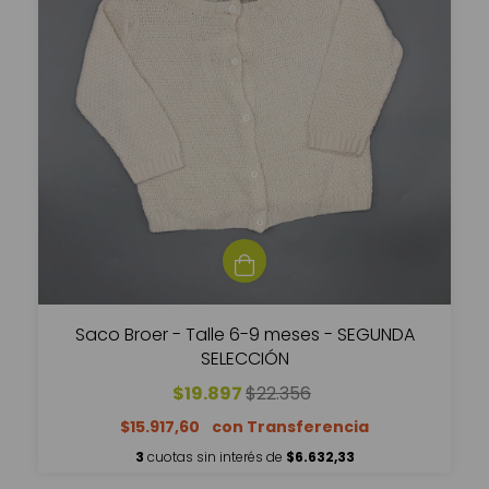
Saco Broer - Talle 6-9 meses - SEGUNDA
SELECCIÓN
$19.897
$22.356
$15.917,60
3
cuotas sin interés de
$6.632,33