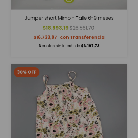
Jumper short Mimo - Talle 6-9 meses
$18.593,19
$26.561,70
$16.733,87
3
cuotas sin interés de
$6.197,73
30
%
OFF