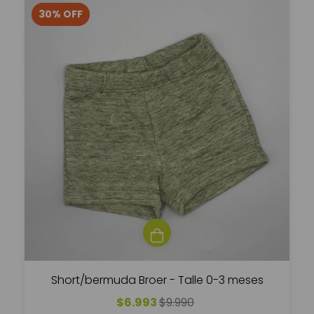
30
%
OFF
Short/bermuda Broer - Talle 0-3 meses
$6.993
$9.990