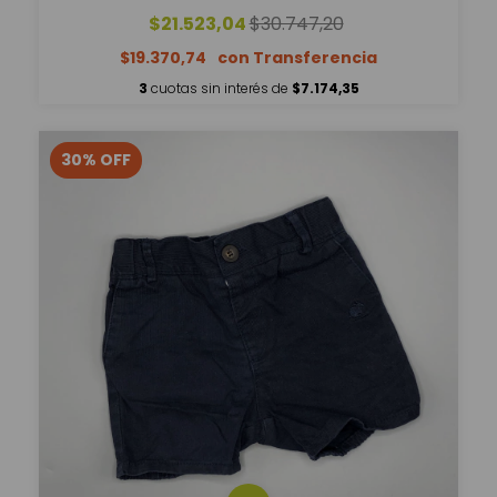
$21.523,04
$30.747,20
$19.370,74
3
cuotas sin interés de
$7.174,35
30
%
OFF