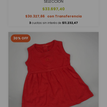
SELECCIÓN
$33.697,40
$30.327,66
3
cuotas sin interés de
$11.232,47
30
%
OFF