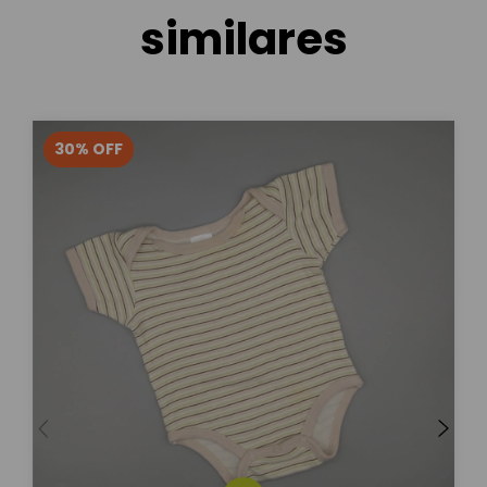
similares
30
%
OFF