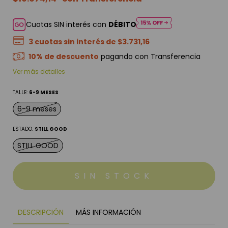
Cuotas SIN interés con
DÉBITO
3
cuotas sin interés de
$3.731,16
10% de descuento
pagando con Transferencia
Ver más detalles
TALLE:
6-9 MESES
6-9 meses
ESTADO:
STILL GOOD
STILL GOOD
DESCRIPCIÓN
MÁS INFORMACIÓN