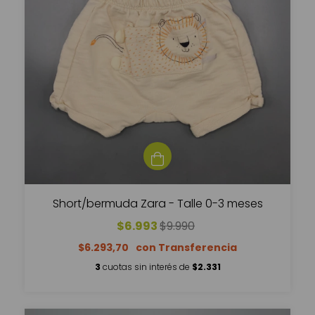
Short/bermuda Zara - Talle 0-3 meses
$6.993
$9.990
$6.293,70
3
cuotas sin interés de
$2.331