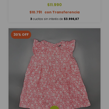
$11.990
$10.791
3
cuotas sin interés de
$3.996,67
30
%
OFF