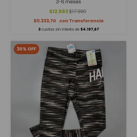
3-6 meses
$12.593
$17.990
$11.333,70
3
cuotas sin interés de
$4.197,67
30
%
OFF