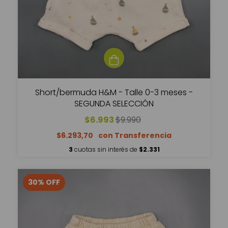
Short/bermuda H&M - Talle 0-3 meses -
SEGUNDA SELECCIÓN
$6.993
$9.990
$6.293,70
3
cuotas sin interés de
$2.331
30
%
OFF