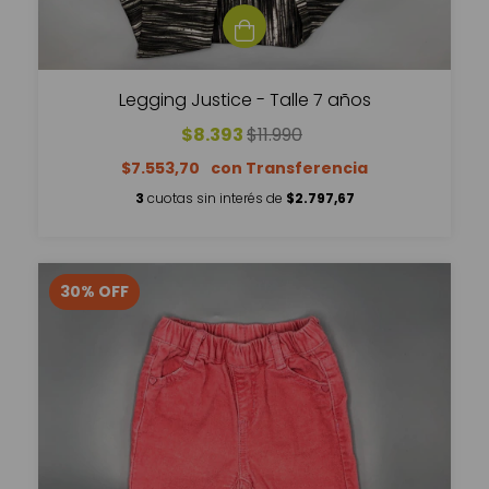
Legging Justice - Talle 7 años
$8.393
$11.990
$7.553,70
3
cuotas sin interés de
$2.797,67
30
%
OFF