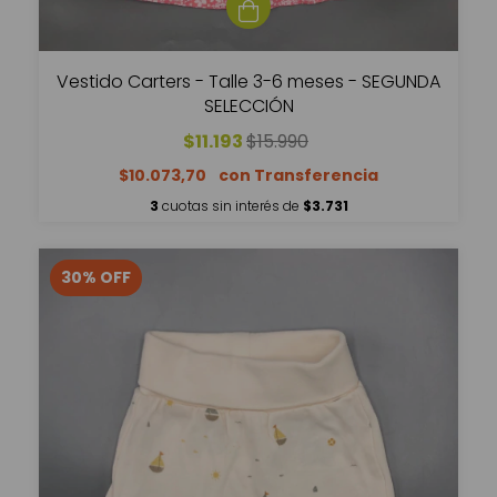
Vestido Carters - Talle 3-6 meses - SEGUNDA
SELECCIÓN
$11.193
$15.990
$10.073,70
3
cuotas sin interés de
$3.731
30
%
OFF